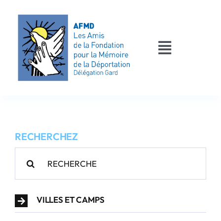
Passer
au
contenu
Toggle
Navigati
AFMD 30
Les déportés
RECHERCHEZ
Les victimes
Rechercher:
Contact
VILLES ET CAMPS