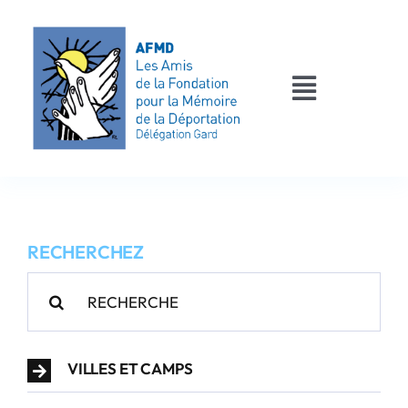
Passer
au
contenu
Toggle
Navigati
AFMD 30
Les déportés
RECHERCHEZ
Les victimes
Rechercher:
Contact
VILLES ET CAMPS