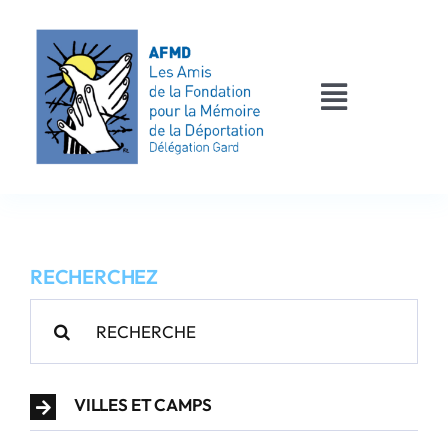
Passer
au
contenu
Toggle
Navigati
AFMD 30
Les déportés
RECHERCHEZ
Les victimes
Rechercher:
Contact
VILLES ET CAMPS