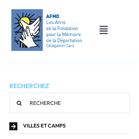
Passer
au
contenu
Toggle
Navigati
AFMD 30
Les déportés
RECHERCHEZ
Les victimes
Rechercher:
Contact
VILLES ET CAMPS