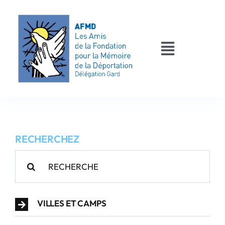
Passer
au
contenu
Toggle
Navigati
AFMD 30
Les déportés
RECHERCHEZ
Les victimes
Rechercher:
Contact
VILLES ET CAMPS