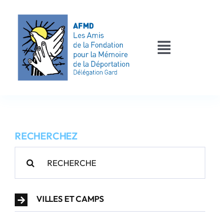
Passer
au
contenu
Toggle
Navigati
AFMD 30
Les déportés
RECHERCHEZ
Les victimes
Rechercher:
Contact
VILLES ET CAMPS