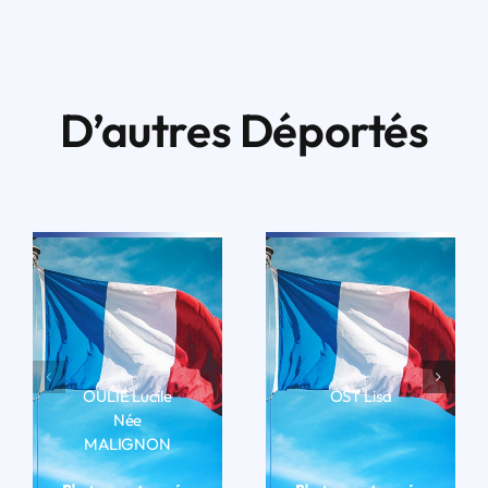
D’autres Déportés
OULIÉ Lucile
OST Lisa
Née
LIRE LA BIO
MALIGNON