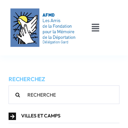
Passer
au
contenu
Toggle
Navigati
AFMD 30
Les déportés
RECHERCHEZ
Les victimes
Rechercher:
Contact
VILLES ET CAMPS