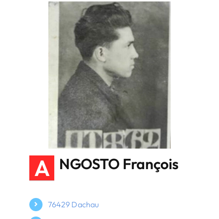
A
NGOSTO François
76429 Dachau