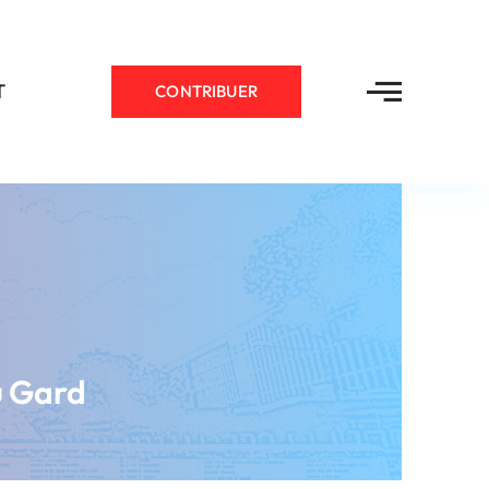
T
CONTRIBUER
u Gard