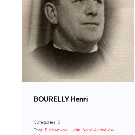
BOURELLY Henri
Categories:
B
Tags:
Buchenwald
,
lublin
,
Saint-André-de-