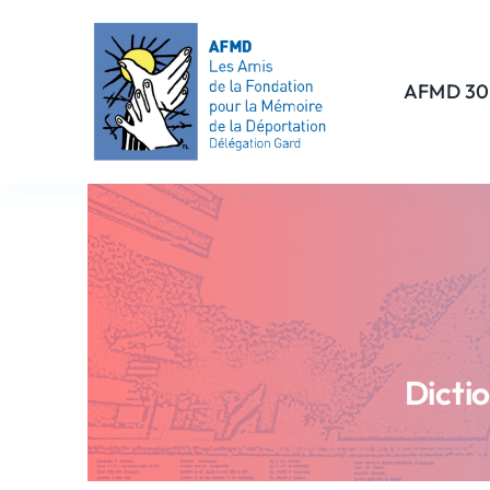
Passer
au
contenu
AFMD 30
Dicti