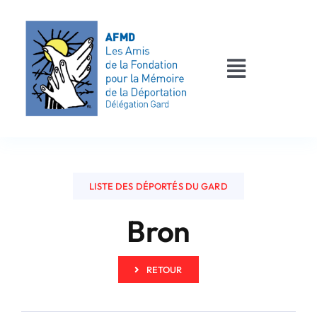
Passer
au
contenu
Toggle
Navigati
AFMD 30
Les déportés
LISTE DES DÉPORTÉS DU GARD
Les victimes
Bron
Contact
RETOUR