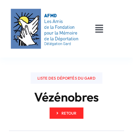
Passer
au
contenu
Toggle
Navigati
AFMD 30
Les déportés
LISTE DES DÉPORTÉS DU GARD
Les victimes
Vézénobres
Contact
RETOUR