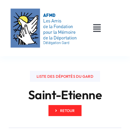
Passer
au
contenu
Toggle
Navigati
AFMD 30
Les déportés
LISTE DES DÉPORTÉS DU GARD
Les victimes
Saint-Etienne
Contact
RETOUR