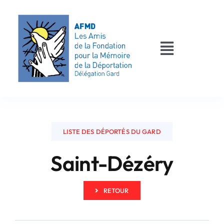
Passer
au
contenu
Toggle
Navigati
AFMD 30
Les déportés
LISTE DES DÉPORTÉS DU GARD
Les victimes
Saint-Dézéry
Contact
RETOUR