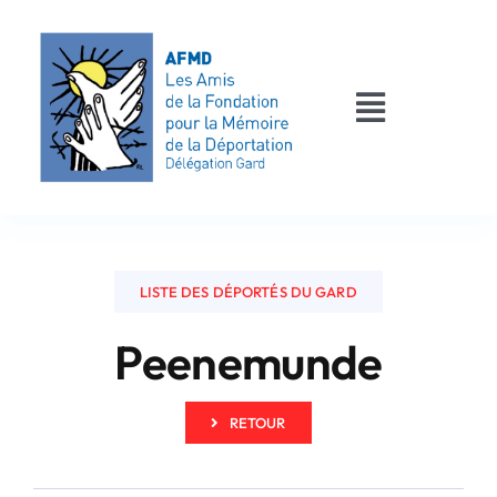
Passer
au
contenu
Toggle
Navigati
AFMD 30
Les déportés
LISTE DES DÉPORTÉS DU GARD
Les victimes
Peenemunde
Contact
RETOUR