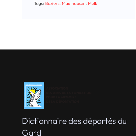
Tags:
Béziers
,
Mauthausen
,
Melk
Dictionnaire des déportés du
Gard