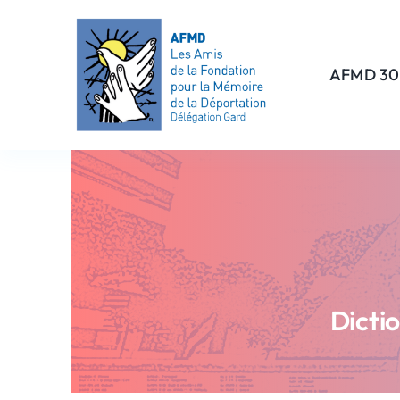
Passer
au
contenu
AFMD 30
Dicti