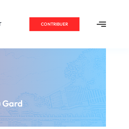
T
CONTRIBUER
u Gard