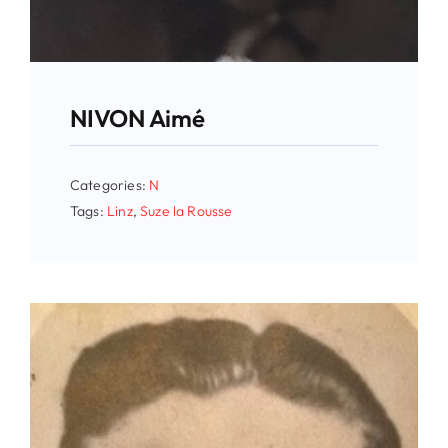
NIVON Aimé
Categories:
N
Tags:
Linz
,
Suze la Rousse