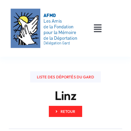
Passer
au
contenu
Toggle
Navigati
AFMD 30
Les déportés
LISTE DES DÉPORTÉS DU GARD
Les victimes
Linz
Contact
RETOUR