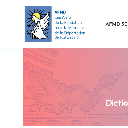
Passer
au
contenu
AFMD 30
Dicti