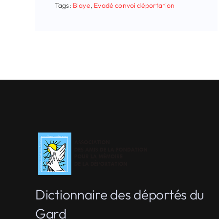
Tags:
Blaye
,
Evadé convoi déportation
Dictionnaire des déportés du
Gard