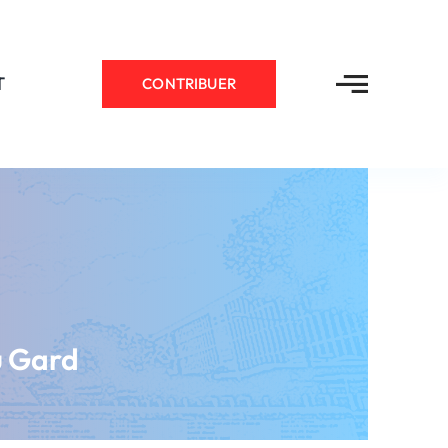
T
CONTRIBUER
u Gard