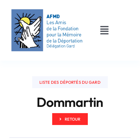
Passer
au
contenu
Toggle
Navigati
AFMD 30
Les déportés
LISTE DES DÉPORTÉS DU GARD
Les victimes
Dommartin
Contact
RETOUR