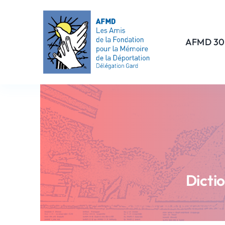
Passer
au
contenu
AFMD 30
Dicti