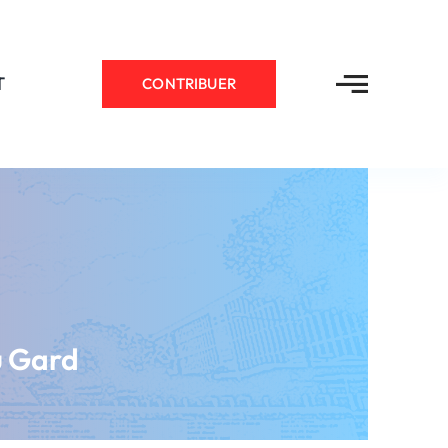
T
CONTRIBUER
u Gard