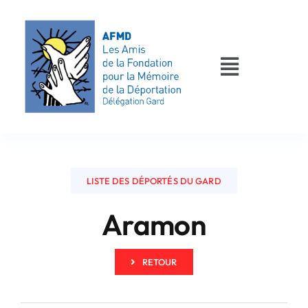
Passer
au
contenu
Toggle
Navigati
AFMD 30
Les déportés
LISTE DES DÉPORTÉS DU GARD
Les victimes
Aramon
Contact
RETOUR