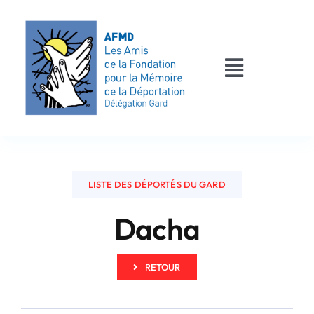
Passer
au
contenu
Toggle
Navigati
AFMD 30
Les déportés
LISTE DES DÉPORTÉS DU GARD
Les victimes
Dacha
Contact
RETOUR